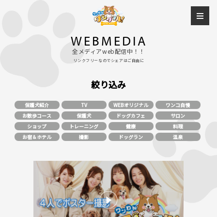
WEBMEDIA
全メディアweb配信中！！
リンクフリーなのでシェアはご自由に
絞り込み
保護犬紹介
TV
WEBオリジナル
ワンコ自慢
お散歩コース
保護犬
ドッグカフェ
サロン
ショップ
トレーニング
健康
料理
お宿＆ホテル
撮影
ドッグラン
温泉