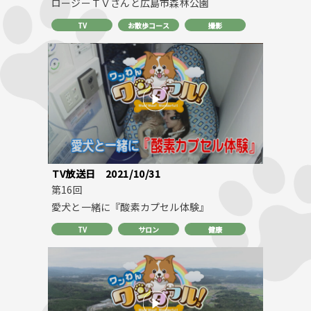
ロージーＴＶさんと広島市森林公園
TV
お散歩コース
撮影
TV放送日
2021/10/31
第16回
愛犬と一緒に『酸素カプセル体験』
TV
サロン
健康