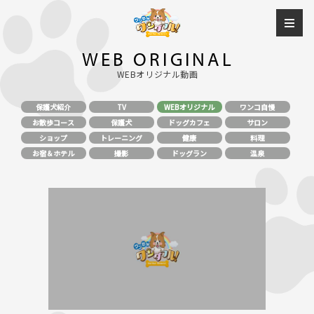
WEB ORIGINAL
WEBオリジナル動画
保護犬紹介
TV
WEBオリジナル
ワンコ自慢
お散歩コース
保護犬
ドッグカフェ
サロン
ショップ
トレーニング
健康
料理
お宿＆ホテル
撮影
ドッグラン
温泉