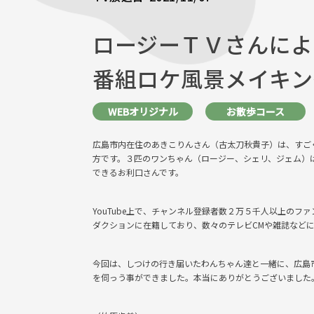
ロージーＴＶさんによ
番組ロケ風景メイキン
WEBオリジナル
お散歩コース
広島市内在住のあきこりんさん（古太刀秋貴子）は、すご
方です。３匹のワンちゃん（ロージー、シェリ、ジェム）
できるお利口さんです。
YouTube上で、チャンネル登録者数２万５千人以上の
ダクションに在籍しており、数々のテレビCMや雑誌など
今回は、しつけの行き届いたわんちゃん達と一緒に、広島市森
を伺っう事ができました。本当にありがとうございました