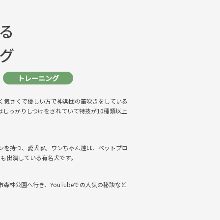
る
グ
トレーニング
く気さくで優しい方で神楽団の笛吹きをしている
はしっかりしつけをされていて特技が10種類以上
ファンを持つ、愛犬家。ワンちゃん達は、ペットプロ
にも出演している有名犬です。
林公園へ行き、YouTubeでの人気の秘訣など
。